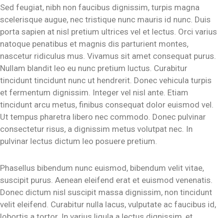
Sed feugiat, nibh non faucibus dignissim, turpis magna
scelerisque augue, nec tristique nunc mauris id nunc. Duis
porta sapien at nisl pretium ultrices vel et lectus. Orci varius
natoque penatibus et magnis dis parturient montes,
nascetur ridiculus mus. Vivamus sit amet consequat purus.
Nullam blandit leo eu nunc pretium luctus. Curabitur
tincidunt tincidunt nunc ut hendrerit. Donec vehicula turpis
et fermentum dignissim. Integer vel nisl ante. Etiam
tincidunt arcu metus, finibus consequat dolor euismod vel.
Ut tempus pharetra libero nec commodo. Donec pulvinar
consectetur risus, a dignissim metus volutpat nec. In
pulvinar lectus dictum leo posuere pretium.
Phasellus bibendum nunc euismod, bibendum velit vitae,
suscipit purus. Aenean eleifend erat et euismod venenatis.
Donec dictum nisl suscipit massa dignissim, non tincidunt
velit eleifend. Curabitur nulla lacus, vulputate ac faucibus id,
lobortis a tortor. In varius ligula a lectus dignissim, et