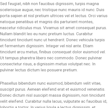
Sed feugiat, nibh non faucibus dignissim, turpis magna
scelerisque augue, nec tristique nunc mauris id nunc. Duis
porta sapien at nisl pretium ultrices vel et lectus. Orci varius
natoque penatibus et magnis dis parturient montes,
nascetur ridiculus mus. Vivamus sit amet consequat purus.
Nullam blandit leo eu nunc pretium luctus. Curabitur
tincidunt tincidunt nunc ut hendrerit. Donec vehicula turpis
et fermentum dignissim. Integer vel nisl ante. Etiam
tincidunt arcu metus, finibus consequat dolor euismod vel.
Ut tempus pharetra libero nec commodo. Donec pulvinar
consectetur risus, a dignissim metus volutpat nec. In
pulvinar lectus dictum leo posuere pretium.
Phasellus bibendum nunc euismod, bibendum velit vitae,
suscipit purus. Aenean eleifend erat et euismod venenatis.
Donec dictum nisl suscipit massa dignissim, non tincidunt
velit eleifend. Curabitur nulla lacus, vulputate ac faucibus id,
lobortis a tortor. In varius ligula a lectus dignissim, et