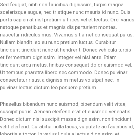
Sed feugiat, nibh non faucibus dignissim, turpis magna
scelerisque augue, nec tristique nunc mauris id nunc. Duis
porta sapien at nisl pretium ultrices vel et lectus. Orci varius
natoque penatibus et magnis dis parturient montes,
nascetur ridiculus mus. Vivamus sit amet consequat purus.
Nullam blandit leo eu nunc pretium luctus. Curabitur
tincidunt tincidunt nunc ut hendrerit. Donec vehicula turpis
et fermentum dignissim. Integer vel nisl ante. Etiam
tincidunt arcu metus, finibus consequat dolor euismod vel.
Ut tempus pharetra libero nec commodo. Donec pulvinar
consectetur risus, a dignissim metus volutpat nec. In
pulvinar lectus dictum leo posuere pretium.
Phasellus bibendum nunc euismod, bibendum velit vitae,
suscipit purus. Aenean eleifend erat et euismod venenatis.
Donec dictum nisl suscipit massa dignissim, non tincidunt
velit eleifend. Curabitur nulla lacus, vulputate ac faucibus id,
lobortis a tortor. In varius ligula a lectus dignissim, et