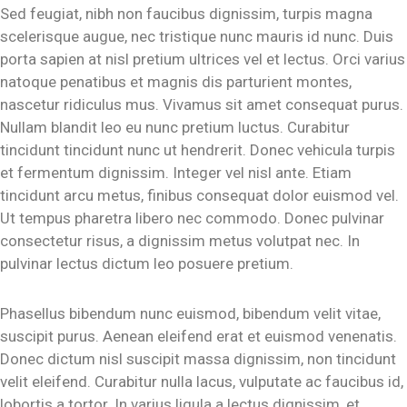
Sed feugiat, nibh non faucibus dignissim, turpis magna
scelerisque augue, nec tristique nunc mauris id nunc. Duis
porta sapien at nisl pretium ultrices vel et lectus. Orci varius
natoque penatibus et magnis dis parturient montes,
nascetur ridiculus mus. Vivamus sit amet consequat purus.
Nullam blandit leo eu nunc pretium luctus. Curabitur
tincidunt tincidunt nunc ut hendrerit. Donec vehicula turpis
et fermentum dignissim. Integer vel nisl ante. Etiam
tincidunt arcu metus, finibus consequat dolor euismod vel.
Ut tempus pharetra libero nec commodo. Donec pulvinar
consectetur risus, a dignissim metus volutpat nec. In
pulvinar lectus dictum leo posuere pretium.
Phasellus bibendum nunc euismod, bibendum velit vitae,
suscipit purus. Aenean eleifend erat et euismod venenatis.
Donec dictum nisl suscipit massa dignissim, non tincidunt
velit eleifend. Curabitur nulla lacus, vulputate ac faucibus id,
lobortis a tortor. In varius ligula a lectus dignissim, et